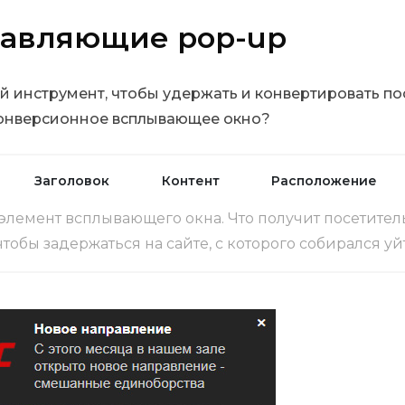
тавляющие pop-up
 инструмент, чтобы удержать и конвертировать по
онверсионное всплывающее окно?
Заголовок
Контент
Расположение
элемент всплывающего окна. Что получит посетител
чтобы задержаться на сайте, с которого собирался уй