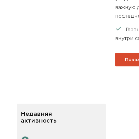
важную д
последне
Главн
внутри с
Показ
Недавняя
активность