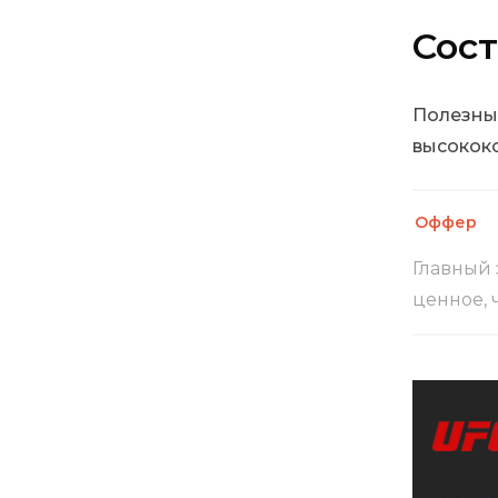
Сос
Полезный
высокок
Оффер
Главный 
ценное, 