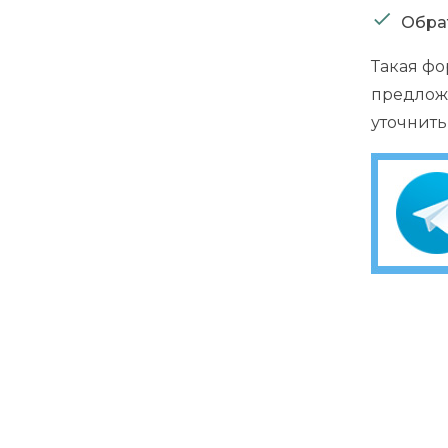
Обрат
Такая ф
предложи
уточнить