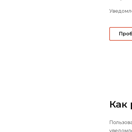
Уведомле
Проб
Как
Пользова
уведомле