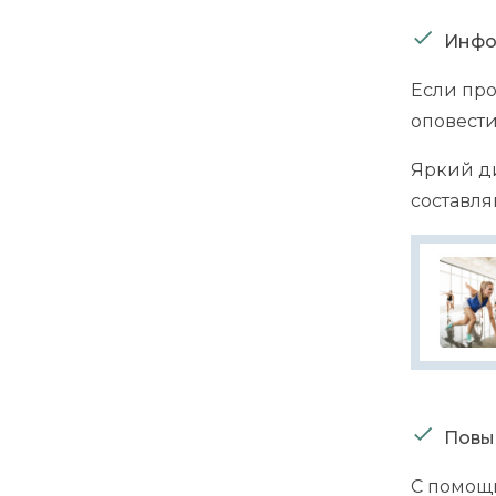
Инфо
Если про
оповести
Яркий ди
составл
Повы
С помощь